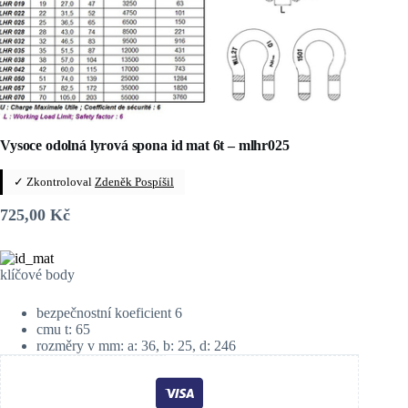
Vysoce odolná lyrová spona id mat 6t – mlhr025
✓ Zkontroloval
Zdeněk Pospíšil
725,00
Kč
klíčové body
bezpečnostní koeficient 6
cmu t: 65
rozměry v mm: a: 36, b: 25, d: 246