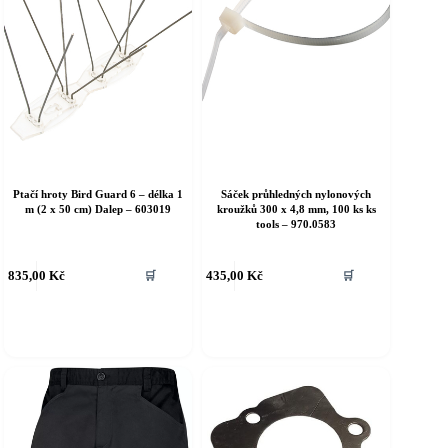
Ptačí hroty Bird Guard 6 – délka 1
Sáček průhledných nylonových
m (2 x 50 cm) Dalep – 603019
kroužků 300 x 4,8 mm, 100 ks ks
tools – 970.0583
835,00
Kč
435,00
Kč
🛒
🛒