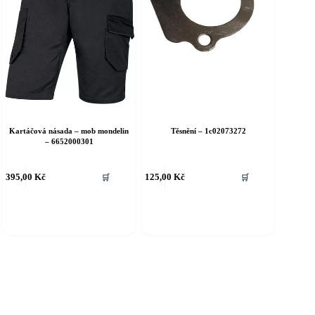
Kartáčová násada – mob mondelin
Těsnění – 1c02073272
– 6652000301
395,00
Kč
125,00
Kč
🛒
🛒