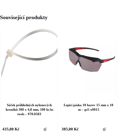
Související produkty
Sáček průhledných nylonových
Lepicí páska 10 barev 15 mm x 10
kroužků 300 x 4,8 mm, 100 ks ks
m – gs5-x0015
tools – 970.0583
435,00
Kč
385,00
Kč
🛒
🛒