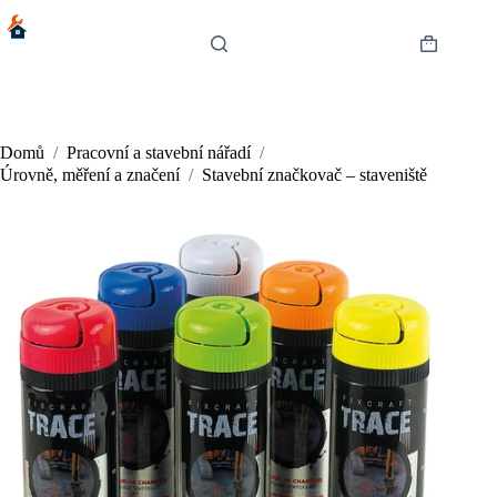
Skip
to
content
Shopping
cart
Domů
/
Pracovní a stavební nářadí
/
Úrovně, měření a značení
/
Stavební značkovač – staveniště