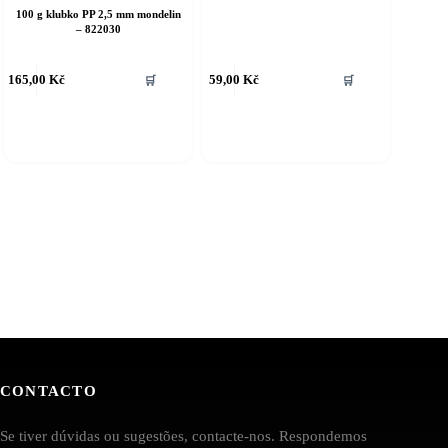
100 g klubko PP 2,5 mm mondelin
– 822030
165,00
Kč
59,00
Kč
🛒
🛒
CONTACTO
Se tiver dúvidas ou sugestões, contacte-nos. Respondemos