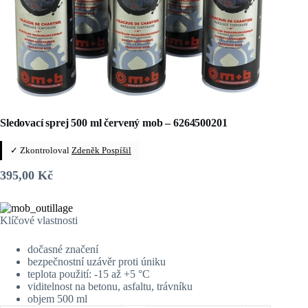
Sledovací sprej 500 ml červený mob – 6264500201
✓ Zkontroloval
Zdeněk Pospíšil
395,00
Kč
Klíčové vlastnosti
dočasné značení
bezpečnostní uzávěr proti úniku
teplota použití: -15 až +5 °C
viditelnost na betonu, asfaltu, trávníku
objem 500 ml