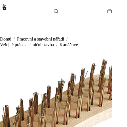
Skip
to
content
Shopping
cart
Domů
/
Pracovní a stavební nářadí
/
Veřejné práce a silniční stavba
/
Kartáčové