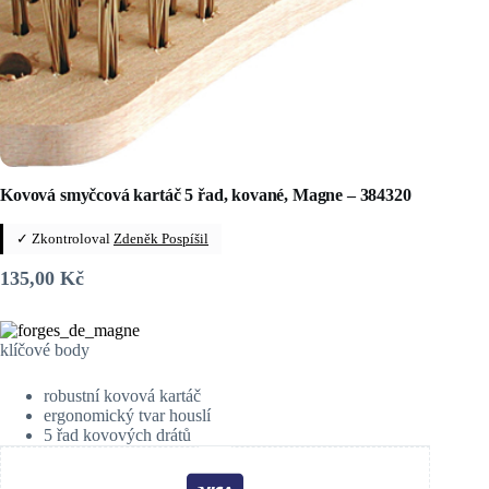
Kovová smyčcová kartáč 5 řad, kované, Magne – 384320
✓ Zkontroloval
Zdeněk Pospíšil
135,00
Kč
klíčové body
robustní kovová kartáč
ergonomický tvar houslí
5 řad kovových drátů