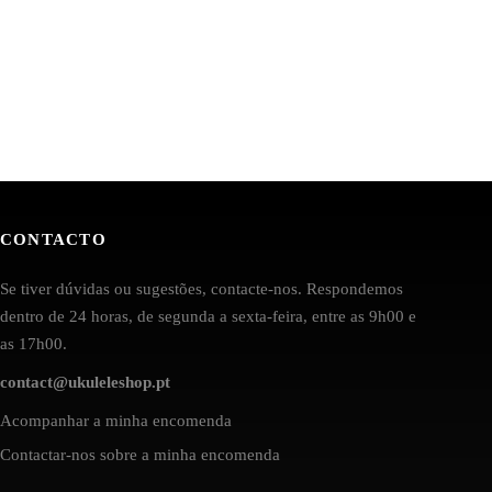
CONTACTO
Se tiver dúvidas ou sugestões, contacte-nos. Respondemos
dentro de 24 horas, de segunda a sexta-feira, entre as 9h00 e
as 17h00.
contact@ukuleleshop.pt
Acompanhar a minha encomenda
Contactar-nos sobre a minha encomenda