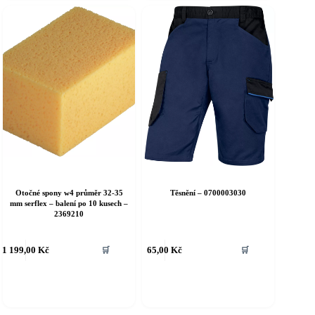
Otočné spony w4 průměr 32-35
Těsnění – 0700003030
mm serflex – balení po 10 kusech –
2369210
1 199,00
Kč
65,00
Kč
🛒
🛒