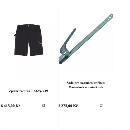
Sada pro uzamčení zařízení
Masterlock – maintkit-fr
Zpětné zrcátko – 332/j7749
6 415,00
Kč
8 275,00
Kč
🛒
🛒