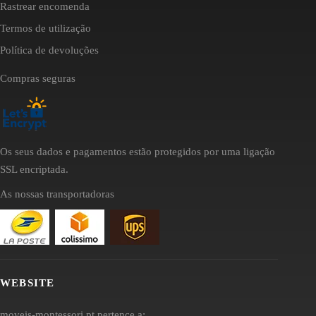
Rastrear encomenda
Termos de utilização
Política de devoluções
Compras seguras
Os seus dados e pagamentos estão protegidos por uma ligação
SSL encriptada.
As nossas transportadoras
WEBSITE
moveis-montessori.pt pertence a: