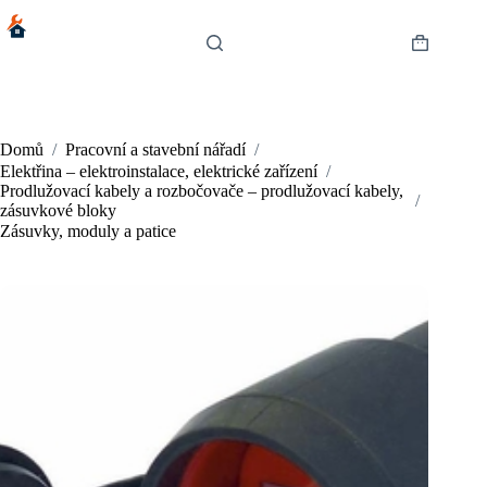
Skip
to
content
Shopping
cart
Domů
/
Pracovní a stavební nářadí
/
Elektřina – elektroinstalace, elektrické zařízení
/
Prodlužovací kabely a rozbočovače – prodlužovací kabely,
/
zásuvkové bloky
Zásuvky, moduly a patice