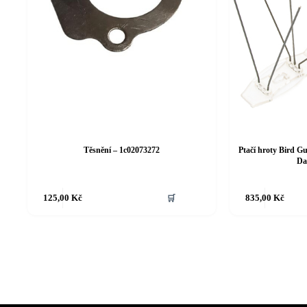
Těsnění – 1c02073272
Ptačí hroty Bird Gu
Da
125,00
Kč
🛒
835,00
Kč