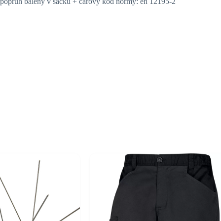
m popruh balený v sáčku + čárový kód normy: en 12195-2