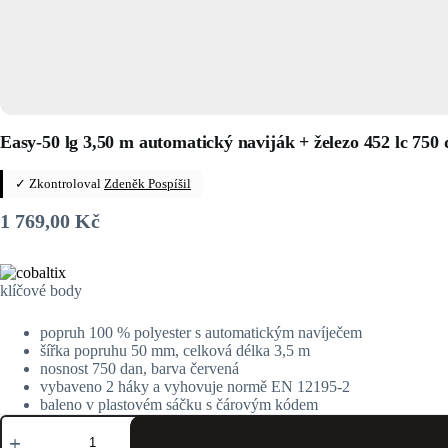
Easy-50 lg 3,50 m automatický naviják + železo 452 lc 750
✓ Zkontroloval
Zdeněk Pospíšil
1 769,00
Kč
klíčové body
popruh 100 % polyester s automatickým navíječem
šířka popruhu 50 mm, celková délka 3,5 m
nosnost 750 dan, barva červená
vybaveno 2 háky a vyhovuje normě EN 12195-2
baleno v plastovém sáčku s čárovým kódem
Easy-
50