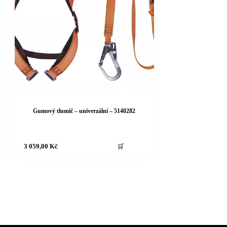
Gumový tlumič – univerzální – 5140282
3 059,00
Kč
🛒