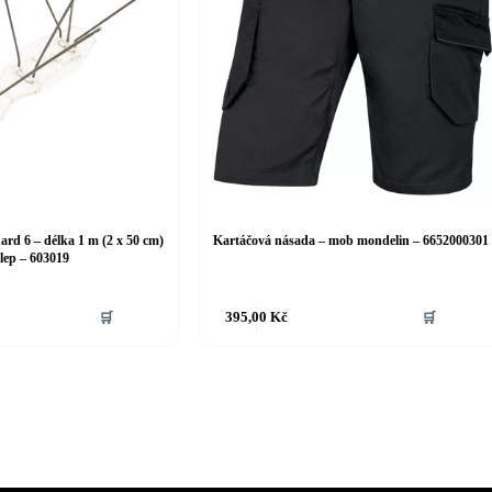
ard 6 – délka 1 m (2 x 50 cm)
Kartáčová násada – mob mondelin – 6652000301
lep – 603019
🛒
395,00
Kč
🛒