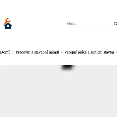
Skip
to
content
No
results
Domů
/
Pracovní a stavební nářadí
/
Veřejné práce a silniční stavba
/