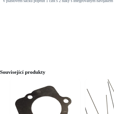
v plastovém sáčku popruh 1 část s 2 háky s integrovaným navijáke
Související produkty