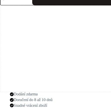
lg
3,50
m
automatický
naviják
+
železo
452
lc
750
dan
šířka
50
mm
cobaltix
-
ami
e5s2
množství
Dodání zdarma
Doručení do 8 až 10 dnů
Snadné vrácení zboží