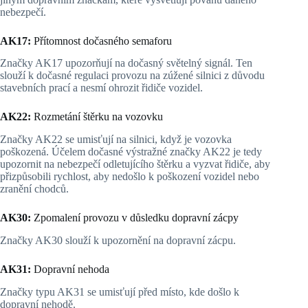
nebezpečí.
AK17:
Přítomnost dočasného semaforu
Značky AK17 upozorňují na dočasný světelný signál. Ten
slouží k dočasné regulaci provozu na zúžené silnici z důvodu
stavebních prací a nesmí ohrozit řidiče vozidel.
AK22:
Rozmetání štěrku na vozovku
Značky AK22 se umisťují na silnici, když je vozovka
poškozená. Účelem dočasné výstražné značky AK22 je tedy
upozornit na nebezpečí odletujícího štěrku a vyzvat řidiče, aby
přizpůsobili rychlost, aby nedošlo k poškození vozidel nebo
zranění chodců.
AK30:
Zpomalení provozu v důsledku dopravní zácpy
Značky AK30 slouží k upozornění na dopravní zácpu.
AK31:
Dopravní nehoda
Značky typu AK31 se umisťují před místo, kde došlo k
dopravní nehodě.