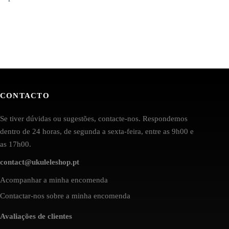
CONTACTO
Se tiver dúvidas ou sugestões, contacte-nos. Respondemos
dentro de 24 horas, de segunda a sexta-feira, entre as 9h00 e
as 17h00.
contact@ukuleleshop.pt
Acompanhar a minha encomenda
Contactar-nos sobre a minha encomenda
Avaliações de clientes