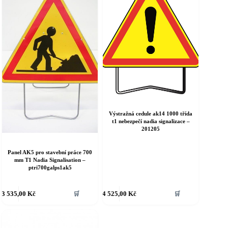
Výstražná cedule ak14 1000 třída
t1 nebezpečí nadia signalizace –
201205
Panel AK5 pro stavební práce 700
mm T1 Nadia Signalisation –
ptri700galps1ak5
3 535,00
Kč
4 525,00
Kč
🛒
🛒