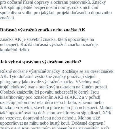
pro dočasné řízení dopravy a ochranu pracovníků. Značky
AK splňují platné bezpečnostní normy, což z nich činí
spolehlivou volbu pro jakýkoli projekt dočasného dopravního
značení.
Dočasná výstražná značka nebo značka AK
Značka AK je stavební značka, která upozorňuje na
nebezpečí. Každá dočasná výstražná značka označuje
konkrétní riziko.
Jak vybrat správnou výstražnou značku?
Různé dočasné výstražné značky Rozlišuje se asi deset značek
AK. Tyto dočasné výstražné značky používají stejné
piktogramy jako trvalé výstražné značky. Všechny mají
trojúhelníkový tvar s oranžovým okrajem na žlutém pozadí.
Obrázek znázorňující povahu nebezpečí je černý. Jsou
klasifikovány pod označením AK2 až AK32 a v pořadí
označují přítomnost retardéru nebo hrbolu, zúženou nebo
kluzkou vozovku, stavební práce nebo jiná nebezpečí. Mohou
také upozorňovat na dočasnou semaforovou signalizaci, štěrk
na vozovce, dopravní zácpu nebo nehodu. Mohou také
upozorňovat na mlhu nebo hustý kouř. Dočasné dopravní
značky AK jsou nezbytným vybavením na staveništích a při