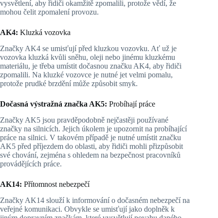
vysvětlení, aby řidiči okamžitě zpomalili, protože vědí, že
mohou čelit zpomalení provozu.
AK4:
Kluzká vozovka
Značky AK4 se umisťují před kluzkou vozovku. Ať už je
vozovka kluzká kvůli sněhu, oleji nebo jinému kluzkému
materiálu, je třeba umístit dočasnou značku AK4, aby řidiči
zpomalili. Na kluzké vozovce je nutné jet velmi pomalu,
protože prudké brzdění může způsobit smyk.
Dočasná výstražná značka AK5:
Probíhají práce
Značky AK5 jsou pravděpodobně nejčastěji používané
značky na silnicích. Jejich úkolem je upozornit na probíhající
práce na silnici. V takovém případě je nutné umístit značku
AK5 před příjezdem do oblasti, aby řidiči mohli přizpůsobit
své chování, zejména s ohledem na bezpečnost pracovníků
provádějících práce.
AK14:
Přítomnost nebezpečí
Značky AK14 slouží k informování o dočasném nebezpečí na
veřejné komunikaci. Obvykle se umisťují jako doplněk k
jiným dopravním značkám, které vysvětlují povahu daného