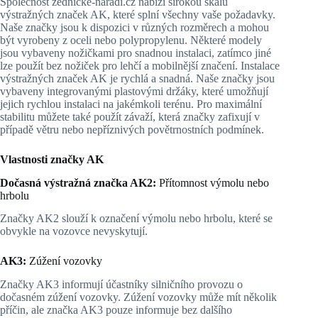
Společnost zednicke-naradi.cz nabízí širokou škálu
výstražných značek AK, které splní všechny vaše požadavky.
Naše značky jsou k dispozici v různých rozměrech a mohou
být vyrobeny z oceli nebo polypropylenu. Některé modely
jsou vybaveny nožičkami pro snadnou instalaci, zatímco jiné
lze použít bez nožiček pro lehčí a mobilnější značení. Instalace
výstražných značek AK je rychlá a snadná. Naše značky jsou
vybaveny integrovanými plastovými držáky, které umožňují
jejich rychlou instalaci na jakémkoli terénu. Pro maximální
stabilitu můžete také použít závaží, která značky zafixují v
případě větru nebo nepříznivých povětrnostních podmínek.
Vlastnosti značky AK
Dočasná výstražná značka AK2:
Přítomnost výmolu nebo
hrbolu
Značky AK2 slouží k označení výmolu nebo hrbolu, které se
obvykle na vozovce nevyskytují.
AK3:
Zúžení vozovky
Značky AK3 informují účastníky silničního provozu o
dočasném zúžení vozovky. Zúžení vozovky může mít několik
příčin, ale značka AK3 pouze informuje bez dalšího