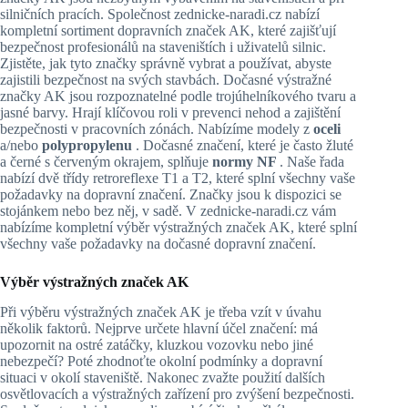
silničních pracích. Společnost zednicke-naradi.cz nabízí
kompletní sortiment dopravních značek AK, které zajišťují
bezpečnost profesionálů na staveništích i uživatelů silnic.
Zjistěte, jak tyto značky správně vybrat a používat, abyste
zajistili bezpečnost na svých stavbách. Dočasné výstražné
značky AK jsou rozpoznatelné podle trojúhelníkového tvaru a
jasné barvy. Hrají klíčovou roli v prevenci nehod a zajištění
bezpečnosti v pracovních zónách. Nabízíme modely z
oceli
a/nebo
polypropylenu
. Dočasné značení, které je často žluté
a černé s červeným okrajem, splňuje
normy NF
. Naše řada
nabízí dvě třídy retroreflexe T1 a T2, které splní všechny vaše
požadavky na dopravní značení. Značky jsou k dispozici se
stojánkem nebo bez něj, v sadě. V zednicke-naradi.cz vám
nabízíme kompletní výběr výstražných značek AK, které splní
všechny vaše požadavky na dočasné dopravní značení.
Výběr výstražných značek AK
Při výběru výstražných značek AK je třeba vzít v úvahu
několik faktorů. Nejprve určete hlavní účel značení: má
upozornit na ostré zatáčky, kluzkou vozovku nebo jiné
nebezpečí? Poté zhodnoťte okolní podmínky a dopravní
situaci v okolí staveniště. Nakonec zvažte použití dalších
osvětlovacích a výstražných zařízení pro zvýšení bezpečnosti.