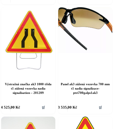
Výstražná značka ak3 1000 třída
Panel ak3 zúžená vozovka 700 mm
t1 zúžená vozovka nadia
t1 nadia signalizace-
signalisation – 201209
ptri700galps1ak3
4 525,00
Kč
3 535,00
Kč
🛒
🛒