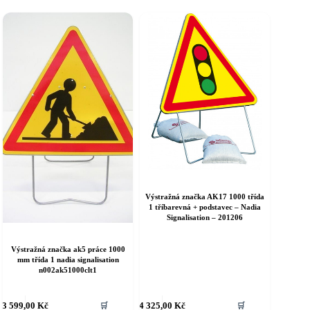
Výstražná značka AK17 1000 třída
1 tříbarevná + podstavec – Nadia
Signalisation – 201206
Výstražná značka ak5 práce 1000
mm třída 1 nadia signalisation
n002ak51000clt1
3 599,00
Kč
4 325,00
Kč
🛒
🛒