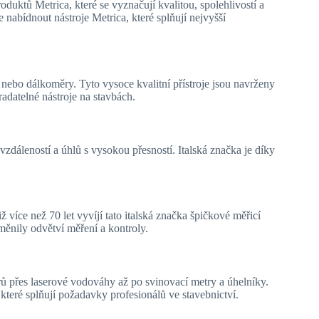
duktů Metrica, které se vyznačují kvalitou, spolehlivostí a
 nabídnout nástroje Metrica, které splňují nejvyšší
y nebo dálkoměry. Tyto vysoce kvalitní přístroje jsou navrženy
radatelné nástroje na stavbách.
vzdáleností a úhlů s vysokou přesností. Italská značka je díky
 více než 70 let vyvíjí tato italská značka špičkové měřicí
měnily odvětví měření a kontroly.
rů přes laserové vodováhy až po svinovací metry a úhelníky.
které splňují požadavky profesionálů ve stavebnictví.