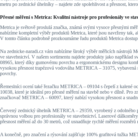
metru po zednické úhelníky – najdete zde spolehlivost a přesnost, ktero
Přesné měření s Metrica: Kvalitní nástroje pro profesionály ve sta
Metrica je světově proslulá značka, známá svými vysoce přesnými měřic
nabízíme kompletní výběr produktů Metrica, které jsou navrženy tak, a
V tomto článku podrobně prozkoumáme řadu produktů Metrica dostupn
Na zednicke-naradi.cz vám nabízíme široký výběr měřicích nástrojů Me
ve stavebnictví. V našem sortimentu najdete produkty jako nap
08965, který díky gumovému povrchu a ergonomickému designu kombinu
vysokou přesnost trapézová vodováha METRICA – 31075, vybavená m
povrchy.
Řemeslníci ocení také řezačku METRICA – 09104 s čepelí z kalené oc
10038, které je ideální pro přesné měření na stavbě nebo v dílně. Pro z
značkovač METRICA – 60097, který nabízí vysokou přesnost a snadné
Červený zednický úhelník METRICA – 29359, vyrobený z odolného plas
správnou volbou pro profesionály ve stavebnictví. Laserové dálkom
přesnost měření až do 30 metrů, což usnadňuje rychlé měření rozměrů 
A konečně, pro značení a rýsování zajišťuje 100% grafitová tužka MET