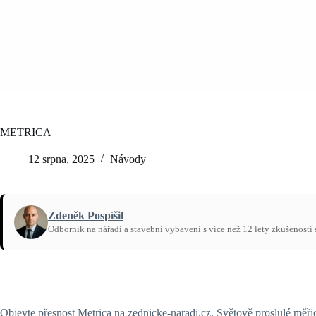
METRICA
12 srpna, 2025
Návody
Zdeněk Pospíšil
Odborník na nářadí a stavební vybavení s více než 12 lety zkušeností
Domů
/
Návody
Objevte přesnost Metrica na zednicke-naradi.cz. Světově proslulé měři