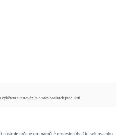
 s výběrem a testováním profesionálních produktů
cí nástroje určené pro náročné profesionály. Od svinovacího