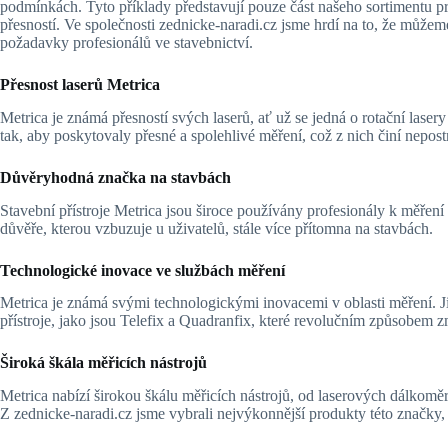
podmínkách. Tyto příklady představují pouze část našeho sortimentu pro
přesností. Ve společnosti zednicke-naradi.cz jsme hrdí na to, že můžeme
požadavky profesionálů ve stavebnictví.
Přesnost laserů Metrica
Metrica je známá přesností svých laserů, ať už se jedná o rotační laser
tak, aby poskytovaly přesné a spolehlivé měření, což z nich činí nepost
Důvěryhodná značka na stavbách
Stavební přístroje Metrica jsou široce používány profesionály k měření 
důvěře, kterou vzbuzuje u uživatelů, stále více přítomna na stavbách.
Technologické inovace ve službách měření
Metrica je známá svými technologickými inovacemi v oblasti měření. Již
přístroje, jako jsou Telefix a Quadranfix, které revolučním způsobem z
Široká škála měřicích nástrojů
Metrica nabízí širokou škálu měřicích nástrojů, od laserových dálkomě
Z zednicke-naradi.cz jsme vybrali nejvýkonnější produkty této značky, 