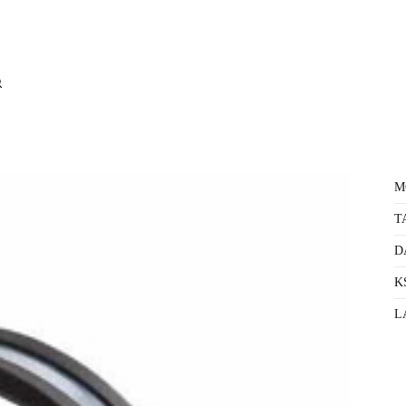
M
T
D
K
L