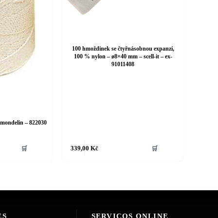
100 hmoždinek se čtyřnásobnou expanzí,
100 % nylon – ø8×40 mm – scell-it – ex-
91011408
 mondelin – 822030
🛒
339,00
Kč
🛒
ES
SERVIÇOS ONLINE