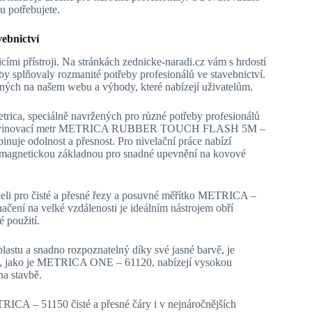
u potřebujete.
vebnictví
ími přístroji. Na stránkách zednicke-naradi.cz vám s hrdostí
by splňovaly rozmanité potřeby profesionálů ve stavebnictví.
ých na našem webu a výhody, které nabízejí uživatelům.
trica, speciálně navržených pro různé potřeby profesionálů
říklad svinovací metr METRICA RUBBER TOUCH FLASH 5M –
je odolnost a přesnost. Pro nivelační práce nabízí
agnetickou základnou pro snadné upevnění na kovové
eli pro čisté a přesné řezy a posuvné měřítko METRICA –
načení na velké vzdálenosti je ideálním nástrojem obří
 použití.
tu a snadno rozpoznatelný díky své jasné barvě, je
ěry, jako je METRICA ONE – 61120, nabízejí vysokou
na stavbě.
RICA – 51150 čisté a přesné čáry i v nejnáročnějších