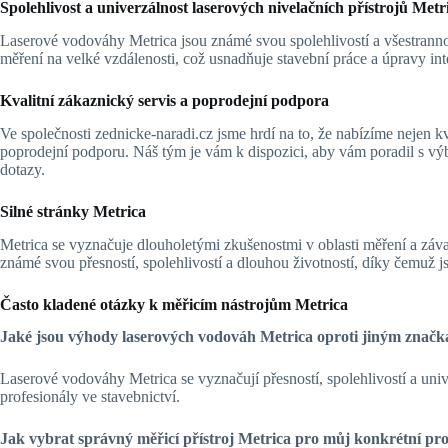
Spolehlivost a univerzálnost laserových nivelačních přístrojů Metr
Laserové vodováhy Metrica jsou známé svou spolehlivostí a všestrannos
měření na velké vzdálenosti, což usnadňuje stavební práce a úpravy inter
Kvalitní zákaznický servis a poprodejní podpora
Ve společnosti zednicke-naradi.cz jsme hrdí na to, že nabízíme nejen kva
poprodejní podporu. Náš tým je vám k dispozici, aby vám poradil s vý
dotazy.
Silné stránky Metrica
Metrica se vyznačuje dlouholetými zkušenostmi v oblasti měření a záva
známé svou přesností, spolehlivostí a dlouhou životností, díky čemuž j
Často kladené otázky k měřicím nástrojům Metrica
Jaké jsou výhody laserových vodováh Metrica oproti jiným znač
Laserové vodováhy Metrica se vyznačují přesností, spolehlivostí a univ
profesionály ve stavebnictví.
Jak vybrat správný měřicí přístroj Metrica pro můj konkrétní pro