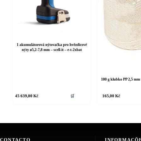
1 akumulátorová nýtovačka pro hvězdicové
nýty ø5,2-7,8 mm – scell-it – e-t-2xbat
100 g klubko PP 2,5 mm
45 639,00
Kč
🛒
165,00
Kč
CONTACTO
INFORMAÇÕ